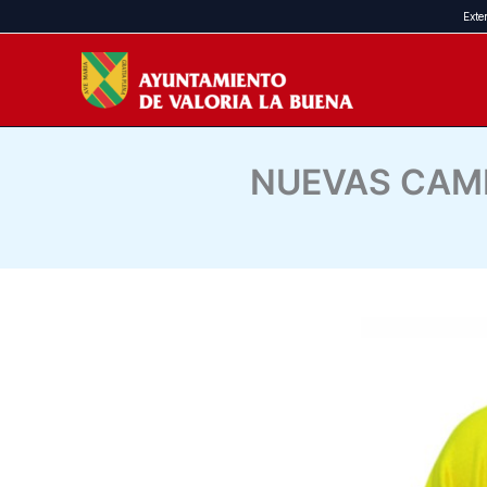
Ir
Exte
al
contenido
NUEVAS CAMI