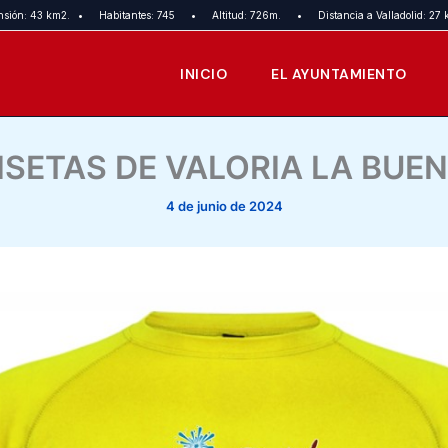
nsión: 43 km2.
•
Habitantes: 745
•
Altitud: 726m.
•
Distancia a Valladolid: 27 
INICIO
EL AYUNTAMIENTO
SETAS DE VALORIA LA BUEN
4 de junio de 2024