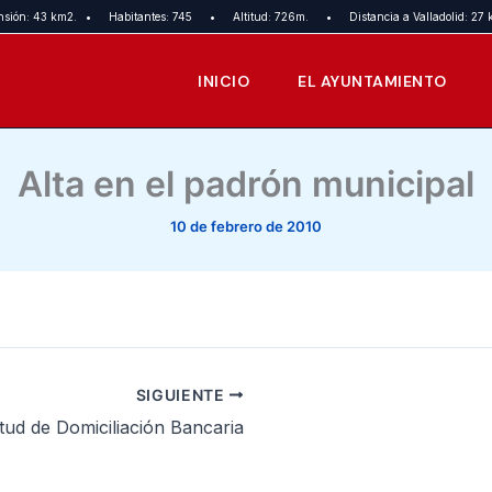
nsión: 43 km2.
•
Habitantes: 745
•
Altitud: 726m.
•
Distancia a Valladolid: 27 
INICIO
EL AYUNTAMIENTO
Alta en el padrón municipal
10 de febrero de 2010
SIGUIENTE
itud de Domiciliación Bancaria